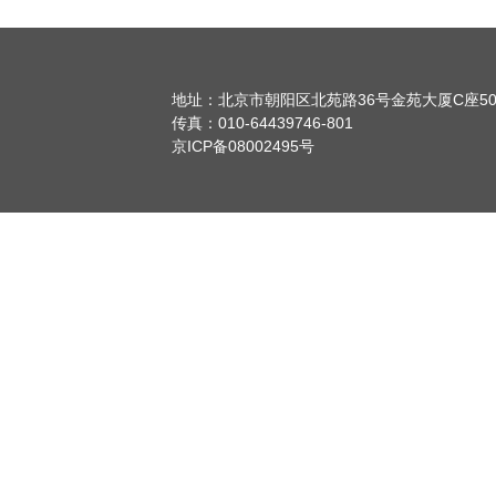
地址：北京市朝阳区北苑路36号金苑大厦C座50
传真：010-64439746-801
京ICP备08002495号