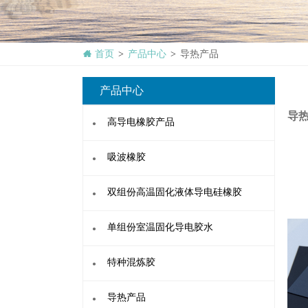
首页
产品中心
导热产品
>
>
产品中心
·
导
高导电橡胶产品
导
·
吸波橡胶
·
双组份高温固化液体导电硅橡胶
·
单组份室温固化导电胶水
·
特种混炼胶
·
双
导热产品